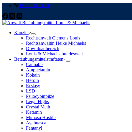
0201 – 310 4600
Kanzlei
Rechtsanwalt Clemens Louis
Rechtsanwältin Heike Michaelis
Downloadbereich
Louis & Michaelis bundesweit
Betäubungsmittelstraftaten
Cannabis
Amphetamin
Kokain
Heroin
Ecstasy
LSD
Psilocybinpilze
Legal Highs
Crystal Meth
Ketamin
Mimosa Hostilis
Ayahuasca
Fentanyl