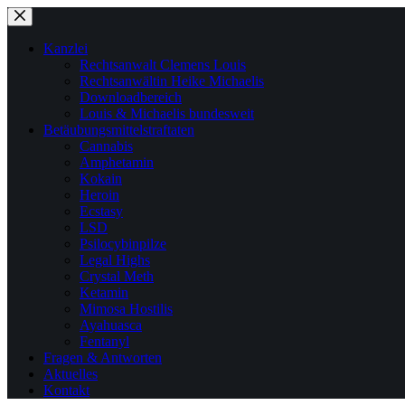
Zum
Inhalt
springen
Kanzlei
Rechtsanwalt Clemens Louis
Rechtsanwältin Heike Michaelis
Downloadbereich
Louis & Michaelis bundesweit
Betäubungsmittelstraftaten
Cannabis
Amphetamin
Kokain
Heroin
Ecstasy
LSD
Psilocybinpilze
Legal Highs
Crystal Meth
Ketamin
Mimosa Hostilis
Ayahuasca
Fentanyl
Fragen & Antworten
Aktuelles
Kontakt